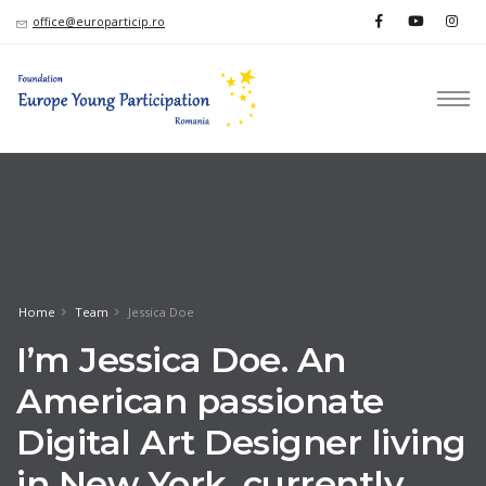
office@europarticip.ro
Home
Team
Jessica Doe
I’m Jessica Doe. An
American passionate
Digital Art Designer living
in New York, currently