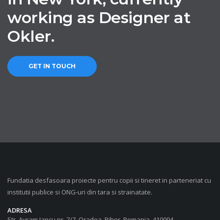
working as Designer at
Okler.
GET IN TOUCH
Fundatia desfasoara proiecte pentru copii si tineret in parteneriat cu
institutii publice si ONG-uri din tara si strainatate.
ADRESA
Str. Avram Iancu nr. 7/7, Oradea, Bihor, Romania, 410094